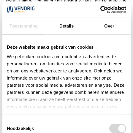
airsoft, paintball en andere buitensportactiviteiten. Daarnaast is
het geschikt voor tuin- en bouwtoepassingen, zoals het
afdekken van materialen of het creëren van tijdelijke
afscherming tegen inkijk. Ook als tarp kan het zeil worden
gebruikt om een beschutte plek te maken in de natuur tegen
Toestemming
Details
Over
regen of zon.
Materiaal en eigenschappen
Deze website maakt gebruik van cookies
Het zeil is gemaakt van geweven polyethyleen (PE), wat zorgt
We gebruiken cookies om content en advertenties te
voor een sterke, scheurbestendige structuur. Hierdoor is het zeil
personaliseren, om functies voor social media te bieden
waterdicht, vuilafstotend en herbruikbaar. De randen zijn
en om ons websiteverkeer te analyseren. Ook delen we
afgewerkt met een stevige zoom en koordversterking voor
extra duurzaamheid. Dankzij de aluminium bevestigingsoogjes
informatie over uw gebruik van onze site met onze
rondom kan het zeil eenvoudig worden gespannen met touwen,
partners voor social media, adverteren en analyse. Deze
spanrubbers of haken, waardoor het stabiel blijft in
partners kunnen deze gegevens combineren met andere
uiteenlopende omstandigheden.
informatie die u aan ze heeft verstrekt of die ze hebben
verzameld op basis van uw gebruik van hun services.
Toestemmingsselectie
Noodzakelijk