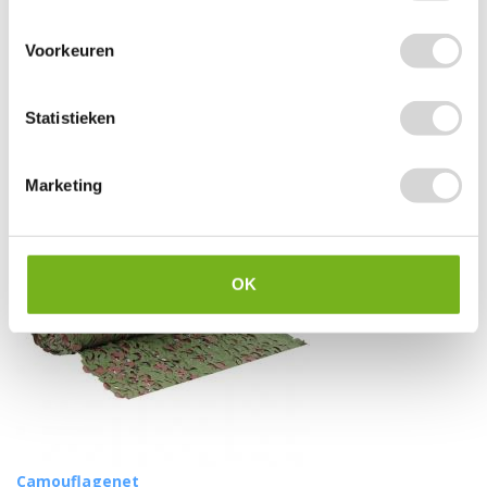
Voorkeuren
Producten uit dezelfde categorie
Statistieken
Marketing
OK
Camouflagenet