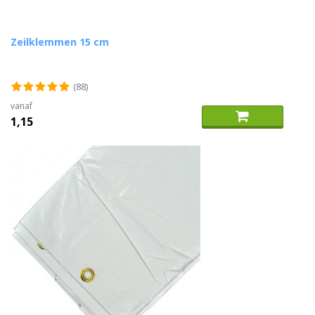
Zeilklemmen 15 cm
(88)
vanaf
1,15