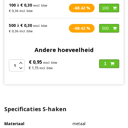
100
à
€ 0,30
excl. btw
-68.42 %
100
€ 0,36 incl. btw
500
à
€ 0,30
excl. btw
-68.42 %
500
€ 0,36 incl. btw
Andere hoeveelheid
€ 0,95
excl. btw
1
€ 1,15
incl. btw
Specificaties S-haken
Materiaal
metaal