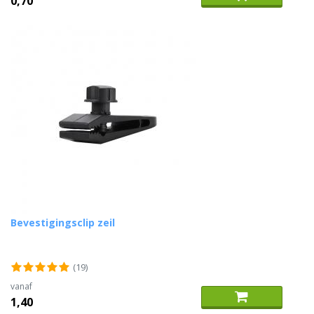
0,70
Bevestigingsclip zeil
(19)
vanaf
1,40