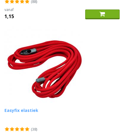
(88)
vanaf
1,15
Easyfix elastiek
(38)