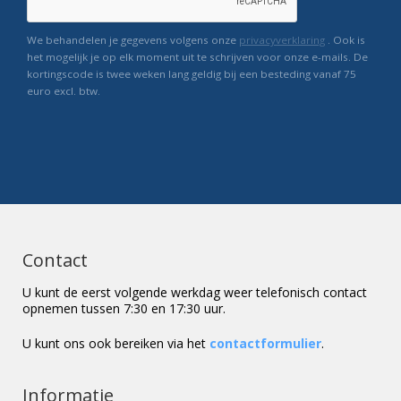
We behandelen je gegevens volgens onze
privacyverklaring
. Ook is
het mogelijk je op elk moment uit te schrijven voor onze e-mails. De
kortingscode is twee weken lang geldig bij een besteding vanaf 75
euro excl. btw.
Contact
U kunt de eerst volgende werkdag weer telefonisch contact
opnemen tussen 7:30 en 17:30 uur.
U kunt ons ook bereiken via het
contactformulier
.
Informatie