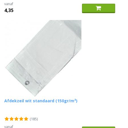
vanaf
4,35
Afdekzeil wit standaard (150gr/m²)
(185)
vanaf