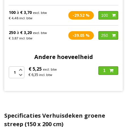
100
à
€ 3,70
excl. btw
-29.52 %
100
€ 4,48 incl. btw
250
à
€ 3,20
excl. btw
-39.05 %
250
€ 3,87 incl. btw
Andere hoeveelheid
€ 5,25
excl. btw
1
€ 6,35
incl. btw
Specificaties Verhuisdeken groene
streep (150 x 200 cm)