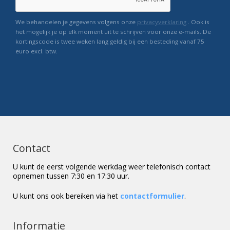
We behandelen je gegevens volgens onze
privacyverklaring
. Ook is
het mogelijk je op elk moment uit te schrijven voor onze e-mails. De
kortingscode is twee weken lang geldig bij een besteding vanaf 75
euro excl. btw.
Contact
U kunt de eerst volgende werkdag weer telefonisch contact
opnemen tussen 7:30 en 17:30 uur.
U kunt ons ook bereiken via het
contactformulier
.
Informatie