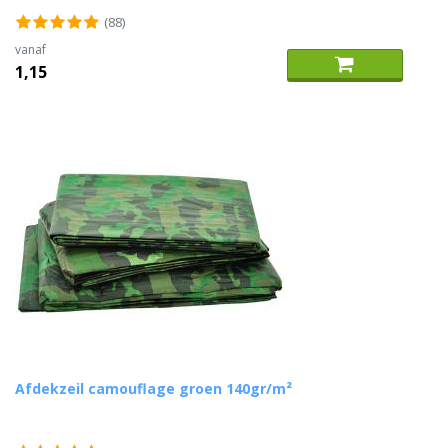
(88)
vanaf
1,15
Afdekzeil camouflage groen 140gr/m²