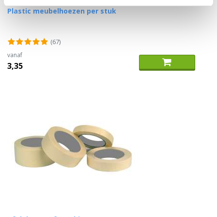
Plastic meubelhoezen per stuk
(67)
vanaf
3,35