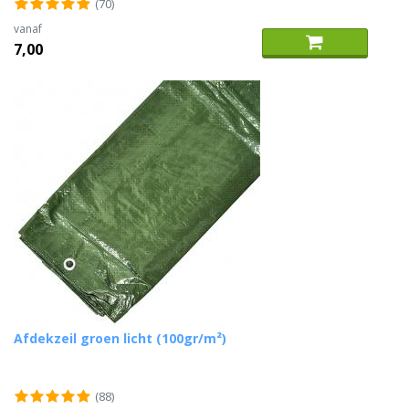
(70)
vanaf
7,00
Afdekzeil groen licht (100gr/m²)
(88)