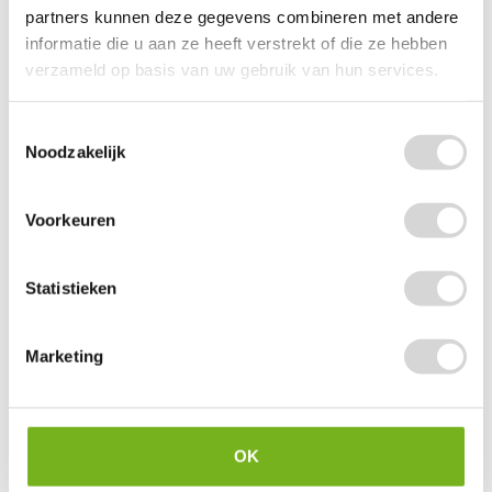
partners kunnen deze gegevens combineren met andere
informatie die u aan ze heeft verstrekt of die ze hebben
Verhuisdozen (per stuk)
verzameld op basis van uw gebruik van hun services.
(16)
Toestemmingsselectie
vanaf
Noodzakelijk
1,65
Voorkeuren
Statistieken
Marketing
OK