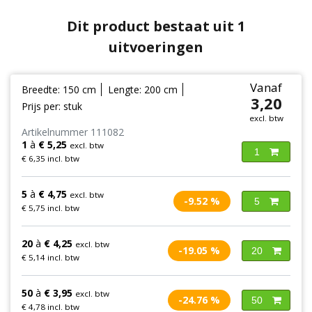
Dit product bestaat uit 1
uitvoeringen
Vanaf
Breedte: 150 cm
Lengte: 200 cm
3,20
Prijs per: stuk
excl. btw
Artikelnummer 111082
1
à
€ 5,25
excl. btw
1
€ 6,35 incl. btw
5
à
€ 4,75
excl. btw
-9.52 %
5
€ 5,75 incl. btw
20
à
€ 4,25
excl. btw
-19.05 %
20
€ 5,14 incl. btw
50
à
€ 3,95
excl. btw
-24.76 %
50
€ 4,78 incl. btw