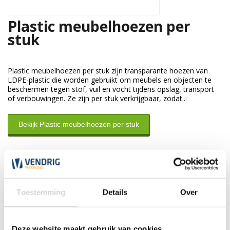
Plastic meubelhoezen per
stuk
Plastic meubelhoezen per stuk zijn transparante hoezen van
LDPE-plastic die worden gebruikt om meubels en objecten te
beschermen tegen stof, vuil en vocht tijdens opslag, transport
of verbouwingen. Ze zijn per stuk verkrijgbaar, zodat...
Bekijk Plastic meubelhoezen per stuk
Klantenservice
Wij zijn nu gesloten. Wij zijn de eerst volgende werkdag weer
Toestemming
Details
Over
open tussen 7:30 en 17:30 uur.
*Magazijn heeft andere
openingstijden
.
Deze website maakt gebruik van cookies