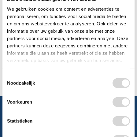
We gebruiken cookies om content en advertenties te
0348 4791 95
personaliseren, om functies voor social media te bieden
en om ons websiteverkeer te analyseren. Ook delen we
Chat
informatie over uw gebruik van onze site met onze
partners voor social media, adverteren en analyse. Deze
WhatsApp
0348 479195
partners kunnen deze gegevens combineren met andere
informatie die u aan ze heeft verstrekt of die ze hebben
Mailen
verzameld op basis van uw gebruik van hun services.
Offerte aanvragen
Vraag een speciale prijs op bij ons, wij
Toestemmingsselectie
kijken naar de mogelijkheden.
Noodzakelijk
Voorkeuren
Statistieken
Schrijf je in en ontvang direct