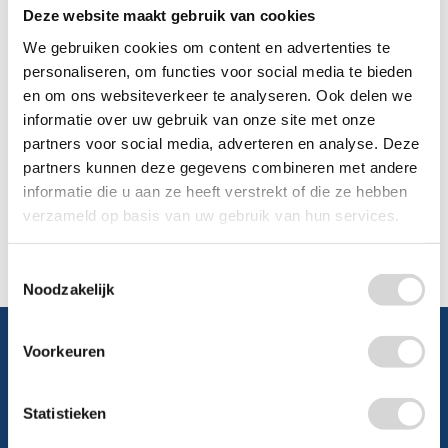
Deze website maakt gebruik van cookies
0348 4791 95
We gebruiken cookies om content en advertenties te
personaliseren, om functies voor social media te bieden
Chat
en om ons websiteverkeer te analyseren. Ook delen we
informatie over uw gebruik van onze site met onze
WhatsApp
0348 479195
partners voor social media, adverteren en analyse. Deze
partners kunnen deze gegevens combineren met andere
Mailen
informatie die u aan ze heeft verstrekt of die ze hebben
verzameld op basis van uw gebruik van hun services.
Offerte aanvragen
Vraag een speciale prijs op bij ons, wij
kijken naar de mogelijkheden.
Toestemmingsselectie
Noodzakelijk
Voorkeuren
Schrijf je in en ontvang direct
Statistieken
5% korting