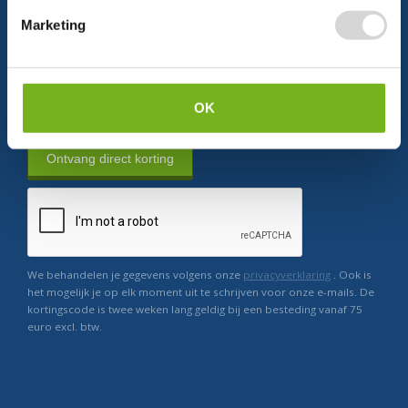
Marketing
Persoonlijke korting
Krijg af en toe mails van ons
Relevant nieuws
OK
Ontvang direct korting
We behandelen je gegevens volgens onze
privacyverklaring
. Ook is
het mogelijk je op elk moment uit te schrijven voor onze e-mails. De
kortingscode is twee weken lang geldig bij een besteding vanaf 75
euro excl. btw.