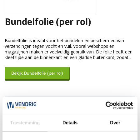
Bundelfolie (per rol)
Bundelfolie is ideaal voor het bundelen en beschermen van
verzendingen tegen vocht en vuil. Vooral webshops en
magazijnen maken er veelvuldig gebruik van. De folie heeft een
kleefzijde aan de binnenkant en een gladde buitenkant, zodat...
Bekijk Bundelfolie (per rol)
Klantenservice
Wij zijn nu gesloten. Wij zijn de eerst volgende werkdag weer
open tussen 7:30 en 17:30 uur.
Toestemming
Details
Over
*Magazijn heeft andere
openingstijden
.