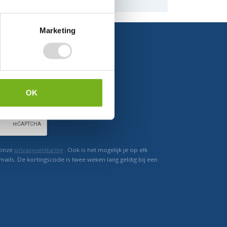
Marketing
Ontvang direct korting
OK
 onze
privacyverklaring
. Ook is het mogelijk je op elk
mails. De kortingscode is twee weken lang geldig bij een