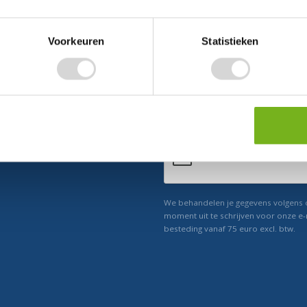
Voorkeuren
Statistieken
ect 5% korting
n ons
Relevant nieuws
We behandelen je gegevens volgens
moment uit te schrijven voor onze e-
besteding vanaf 75 euro excl. btw.