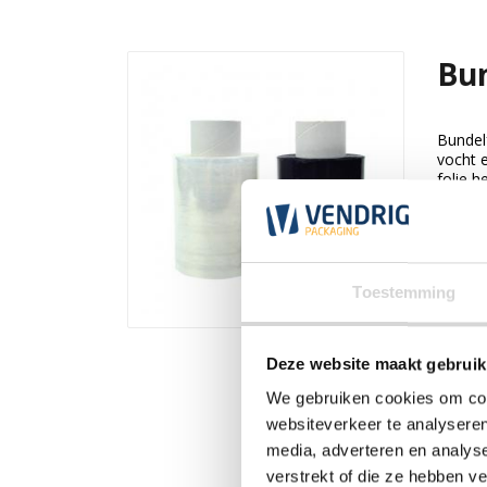
Bun
Bundel
vocht 
folie h
Beki
Toestemming
Deze website maakt gebruik
We gebruiken cookies om cont
websiteverkeer te analyseren
media, adverteren en analys
verstrekt of die ze hebben v