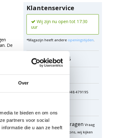
Klantenservice
Wij zijn nu open tot 17:30
uur
gen
*Magazijn heeft andere
openingstijden
.
van. De
..
0348 4791 95
Chat
Over
WhatsApp
0348 479195
Mailen
 media te bieden en om ons
ze partners voor social
Offerte aanvragen
Vraag
nformatie die u aan ze heeft
een speciale prijs op bij ons, wij kijken
naar de mogelijkheden.