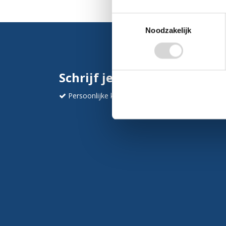
Toestemmingsselectie
Noodzakelijk
Schrijf je in en ontvang dir
Persoonlijke korting
Krijg af en toe mails va