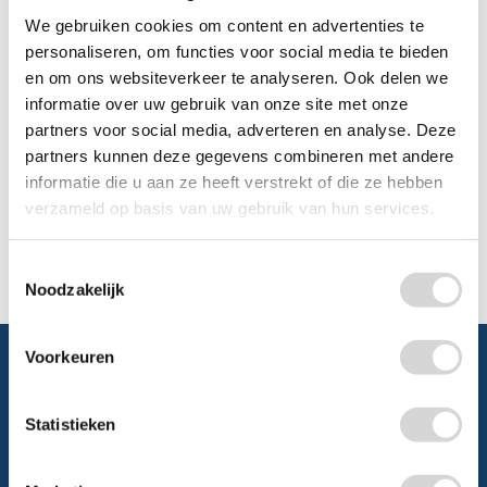
0348 4791 95
We gebruiken cookies om content en advertenties te
personaliseren, om functies voor social media te bieden
Chat
en om ons websiteverkeer te analyseren. Ook delen we
informatie over uw gebruik van onze site met onze
partners voor social media, adverteren en analyse. Deze
WhatsApp
0348 479195
partners kunnen deze gegevens combineren met andere
informatie die u aan ze heeft verstrekt of die ze hebben
Mailen
verzameld op basis van uw gebruik van hun services.
Offerte aanvragen
Vraag een speciale prijs op bij ons, wij
Toestemmingsselectie
kijken naar de mogelijkheden.
Noodzakelijk
Voorkeuren
Statistieken
Schrijf je in en ontvang direct
5% korting