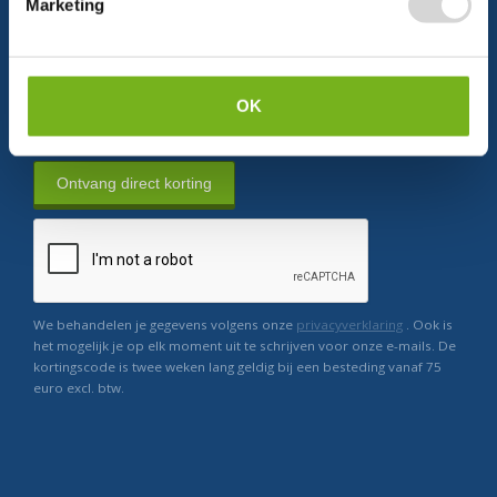
Marketing
Persoonlijke korting
Krijg af en toe mails van ons
Relevant nieuws
OK
Ontvang direct korting
We behandelen je gegevens volgens onze
privacyverklaring
. Ook is
het mogelijk je op elk moment uit te schrijven voor onze e-mails. De
kortingscode is twee weken lang geldig bij een besteding vanaf 75
euro excl. btw.