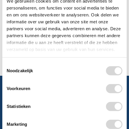
We gebruiken cookies om content en advertenties te
personaliseren, om functies voor social media te bieden
Chat
en om ons websiteverkeer te analyseren. Ook delen we
informatie over uw gebruik van onze site met onze
WhatsApp
0348 479195
partners voor social media, adverteren en analyse. Deze
partners kunnen deze gegevens combineren met andere
Mailen
informatie die u aan ze heeft verstrekt of die ze hebben
verzameld op basis van uw gebruik van hun services.
Offerte aanvragen
Vraag een speciale prijs op bij ons, wij
kijken naar de mogelijkheden.
Toestemmingsselectie
Noodzakelijk
Voorkeuren
Schrijf je in en ontvang direct
Statistieken
5% korting
Marketing
Persoonlijke korting
Krijg af en toe mails van ons