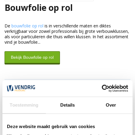
Bouwfolie op rol
De
bouwfolie op rol
is in verschillende maten en diktes
verkrijgbaar voor zowel professionals bij grote verbouwklussen,
als voor particulieren die thuis willen klussen. In het assortiment
vind je bouwfolie...
Bekijk Bouwfolie op rol
Klantenservice
Wij zijn nu gesloten. Wij zijn de eerst volgende werkdag weer
open tussen 7:30 en 17:30 uur.
Toestemming
Details
Over
*Magazijn heeft andere
openingstijden
.
Deze website maakt gebruik van cookies
0348 4791 95