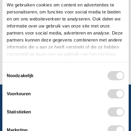
0348 4791 95
We gebruiken cookies om content en advertenties te
personaliseren, om functies voor social media te bieden
Chat
en om ons websiteverkeer te analyseren. Ook delen we
informatie over uw gebruik van onze site met onze
partners voor social media, adverteren en analyse. Deze
WhatsApp
0348 479195
partners kunnen deze gegevens combineren met andere
informatie die u aan ze heeft verstrekt of die ze hebben
Mailen
verzameld op basis van uw gebruik van hun services.
Offerte aanvragen
Vraag een speciale prijs op bij ons, wij
Toestemmingsselectie
kijken naar de mogelijkheden.
Noodzakelijk
Voorkeuren
Statistieken
Schrijf je in en ontvang direct
5% korting
Marketing