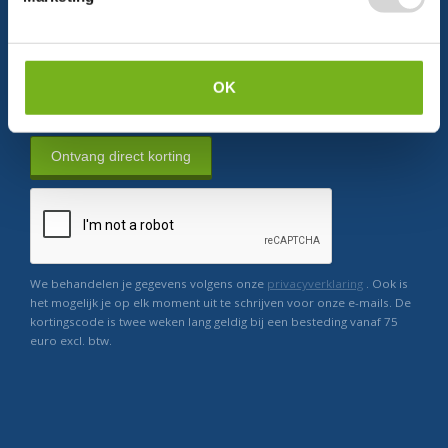
Persoonlijke korting
Krijg af en toe mails van ons
Relevant nieuws
OK
Ontvang direct korting
We behandelen je gegevens volgens onze
privacyverklaring
. Ook is
het mogelijk je op elk moment uit te schrijven voor onze e-mails. De
kortingscode is twee weken lang geldig bij een besteding vanaf 75
euro excl. btw.