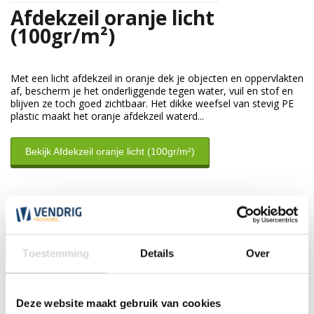
Afdekzeil oranje licht
(100gr/m²)
Met een licht afdekzeil in oranje dek je objecten en oppervlakten
af, bescherm je het onderliggende tegen water, vuil en stof en
blijven ze toch goed zichtbaar. Het dikke weefsel van stevig PE
plastic maakt het oranje afdekzeil waterd...
Bekijk Afdekzeil oranje licht (100gr/m²)
Klantenservice
Wij zijn nu gesloten. Wij zijn de eerst volgende werkdag weer
open tussen 7:30 en 17:30 uur.
Toestemming
Details
Over
*Magazijn heeft andere
openingstijden
.
Deze website maakt gebruik van cookies