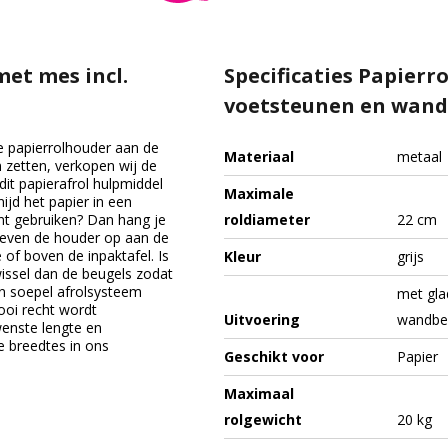
et mes incl.
Specificaties Papierr
voetsteunen en wand
de papierrolhouder aan de
Materiaal
metaal
 zetten, verkopen wij de
dit papierafrol hulpmiddel
Maximale
ijd het papier in een
nt gebruiken? Dan hang je
roldiameter
22 cm
oeven de houder op aan de
of boven de inpaktafel. Is
Kleur
grijs
wissel dan de beugels zodat
n soepel afrolsysteem
met gla
oi recht wordt
Uitvoering
wandbe
wenste lengte en
e breedtes in ons
Geschikt voor
Papier
Maximaal
rolgewicht
20 kg