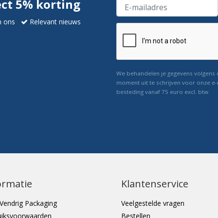
ect 5% korting
n ons
Relevant nieuws
We behandelen je gegevens volgens
moment uit te schrijven voor onze e-
besteding vanaf 75 euro excl. btw.
ormatie
Klantenservice
Vendrig Packaging
Veelgestelde vragen
uiksvoorwaarden
Bestellen