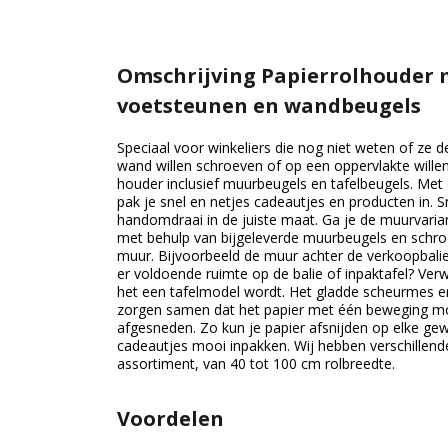
Omschrijving Papierrolhouder m
voetsteunen en wandbeugels
Speciaal voor winkeliers die nog niet weten of ze 
wand willen schroeven of op een oppervlakte willen
houder inclusief muurbeugels en tafelbeugels. Met 
pak je snel en netjes cadeautjes en producten in. Sn
handomdraai in de juiste maat. Ga je de muurvaria
met behulp van bijgeleverde muurbeugels en schr
muur. Bijvoorbeeld de muur achter de verkoopbalie 
er voldoende ruimte op de balie of inpaktafel? Ver
het een tafelmodel wordt. Het gladde scheurmes e
zorgen samen dat het papier met één beweging mo
afgesneden. Zo kun je papier afsnijden op elke ge
cadeautjes mooi inpakken. Wij hebben verschillend
assortiment, van 40 tot 100 cm rolbreedte.
Voordelen