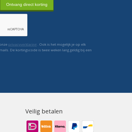
Ontvang direct korting
 onze
privacyverklaring
. Ook is het mogelijk je op elk
mails. De kortingscode is twee weken lang geldig bij een
Veilig betalen