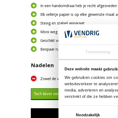
In een handomdraai heb je recht afgesneden 
Elk velletje papier is op elke gewenste maat a
Stevig en stabiel apparaat;
Mooi weg te werken of in het zicht te zetten 
Geschikt voor inpakpapier, kraftpapier, cadeau
Bespaar ruimte met het wandmodel, bespaar 
Toestemming
Nadelen
Deze website maakt gebruik
We gebruiken cookies om cont
Zowel de voetsteunen als wandbeugels worde
websiteverkeer te analyseren
media, adverteren en analys
Toch liever een tafelmodel?
Toch liever een 
verstrekt of die ze hebben v
Toestemmingsselectie
Noodzakelijk