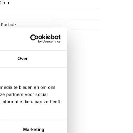
20 mm
 Rocholz
Over
 media te bieden en om ons
del of wandmodel
ze partners voor social
nformatie die u aan ze heeft
Marketing