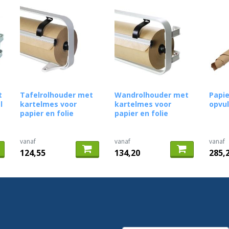
t
Tafelrolhouder met
Wandrolhouder met
Papie
l
kartelmes voor
kartelmes voor
opvul
papier en folie
papier en folie
vanaf
vanaf
vanaf
124,55
134,20
285,