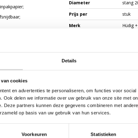
Diameter
stang 
inpakpapier;
Prijs per
stuk
fsnijdbaar;
Merk
Hüdig +
van jouw klanten;
papier en papierrollen;
boren en schroeven met het tafelmodel.
Details
 van cookies
ent en advertenties te personaliseren, om functies voor social
n meegeleverd en daarmee is de prijs hoger dan alléén het tafelmo
. Ook delen we informatie over uw gebruik van onze site met on
e. Deze partners kunnen deze gegevens combineren met andere i
wandmodel?
erzameld op basis van uw gebruik van hun services.
Voorkeuren
Statistieken