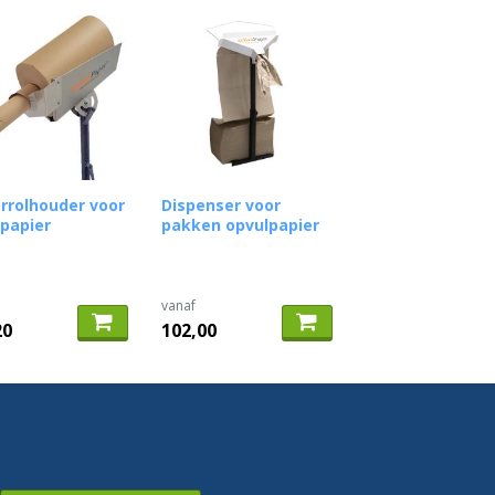
rrolhouder voor
Dispenser voor
papier
pakken opvulpapier
vanaf
20
102,00