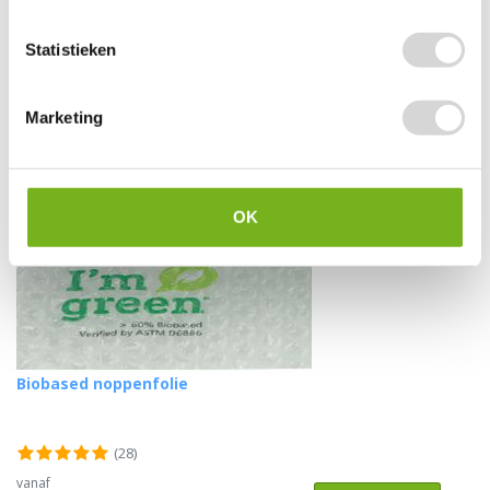
vanaf
4,30
Statistieken
Marketing
OK
Biobased noppenfolie
(28)
vanaf