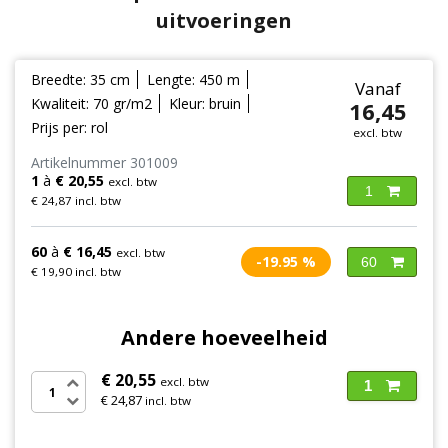
uitvoeringen
Breedte: 35 cm
Lengte: 450 m
Vanaf
Kwaliteit: 70 gr/m2
Kleur: bruin
16,45
Prijs per: rol
excl. btw
Artikelnummer 301009
1
à
€ 20,55
excl. btw
1
€ 24,87 incl. btw
60
à
€ 16,45
excl. btw
-19.95 %
60
€ 19,90 incl. btw
Andere hoeveelheid
€ 20,55
excl. btw
1
€ 24,87
incl. btw