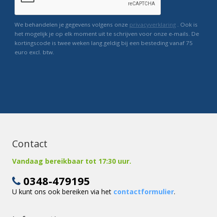
We behandelen je gegevens volgens onze
privacyverklaring
. Ook is
het mogelijk je op elk moment uit te schrijven voor onze e-mails. De
kortingscode is twee weken lang geldig bij een besteding vanaf 75
euro excl. btw.
Contact
Vandaag bereikbaar tot 17:30 uur.
0348-479195
U kunt ons ook bereiken via het
contactformulier
.