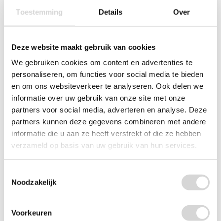
(39)
Toestemming
Details
Over
vanaf
58,83
Deze website maakt gebruik van cookies
We gebruiken cookies om content en advertenties te
personaliseren, om functies voor social media te bieden
en om ons websiteverkeer te analyseren. Ook delen we
informatie over uw gebruik van onze site met onze
partners voor social media, adverteren en analyse. Deze
partners kunnen deze gegevens combineren met andere
informatie die u aan ze heeft verstrekt of die ze hebben
verzameld op basis van uw gebruik van hun services.
Toestemmingsselectie
Gripzakjes standaard 50 my (per 1000 stuks)
Noodzakelijk
Voorkeuren
(8)