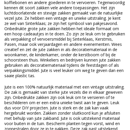
koffiebonen en andere goederen in te vervoeren. Tegenwoordig
kennen dit soort zakken vele andere toepassingen. Het zijn
luchtdoorlatende en stevige zakken gemaakt van de natuurlijke
vezel jute. Ze hebben een vintage en unieke uitstraling. Je kent
ze wel van Sinterklaas; ze zijn het symbool van pakjesavond.
Onbedrukte grote jute zakken hebben het ideale formaat om
een hoop cadeautjes in te doen. Zo zijn ze leuk om te gebruiken
als verpakking of vervoersmiddel bij Sinterklaas, Kerstmis,
Pasen, maar ook verjaardagen en andere evenementen. Wees
creatief en zet de jute zakken in als decoratiemateriaal in de
woonkamer, de kinderkamer, onder de kerstboom of bij de
schoorsteen thuis. Winkeliers en bedrijven kunnen jute zakken
gebruiken als decoratiemateriaal tijdens de feestdagen of als
verpakkingsmiddel. Jute is veel leuker om weg te geven dan een
saaie plastic tas.
Jute is een 100% natuurlijk materiaal met een vintage uitstraling.
De zak is gemaakt van sterke jute vezels die in elkaar geweven
zijn. Onbedrukte zakken zijn ook leuk om te versieren of te
beschilderen om er een extra unieke twist aan te geven. Leuk
dus voor DIY projecten. Jute is sterk en de zak kan vaak
hergebruikt worden. Zakken zonder sluitkoord kun je afsluiten
met behulp van jute zakband. Jute is ook uitstekend materiaal
voor buiten in de tuin. Bescherm planten tegen vorst, wind en
zonnestralen door ze in te pakken. Deze zak past uitstekend