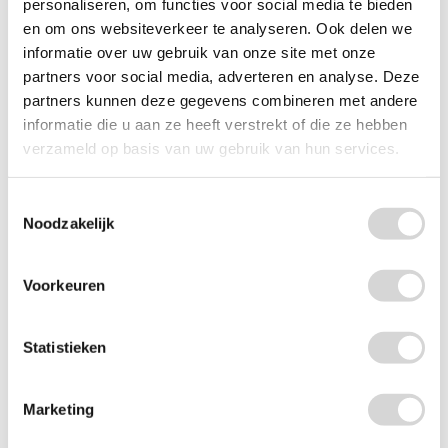
personaliseren, om functies voor social media te bieden
en om ons websiteverkeer te analyseren. Ook delen we
informatie over uw gebruik van onze site met onze
partners voor social media, adverteren en analyse. Deze
partners kunnen deze gegevens combineren met andere
informatie die u aan ze heeft verstrekt of die ze hebben
verzameld op basis van uw gebruik van hun services.
Wikkelfoliedispenser standaard
Toestemmingsselectie
Noodzakelijk
(4)
vanaf
Voorkeuren
20,70
Statistieken
Marketing