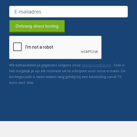
Ontvang direct korting
We behandelen je gegevens volgens onze
privacyverklaring
. Ook is
het mogelijk je op elk moment uit te schrijven voor onze e-mails. De
kortingscode is twee weken lang geldig bij een besteding vanaf 75
euro excl. btw.