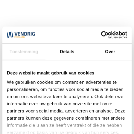
Toestemming
Details
Over
Deze website maakt gebruik van cookies
We gebruiken cookies om content en advertenties te
personaliseren, om functies voor social media te bieden
Jute touw met dolly knijper
en om ons websiteverkeer te analyseren. Ook delen we
informatie over uw gebruik van onze site met onze
partners voor social media, adverteren en analyse. Deze
partners kunnen deze gegevens combineren met andere
vanaf
14,67
informatie die u aan ze heeft verstrekt of die ze hebben
verzameld op basis van uw gebruik van hun services.