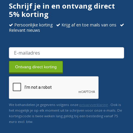
Schrijf je in en ontvang direct
5% korting
Persoonlijke korting
Krijg af en toe mails van ons
Relevant nieuws
Ontvang direct korting
We behandelen je gegevens volgens onze
privacyverklaring
. Ook is
het mogelijk je op elk moment uit te schrijven voor onze e-mails. De
kortingscode is twee weken lang geldig bij een besteding vanaf 75
euro excl. btw.