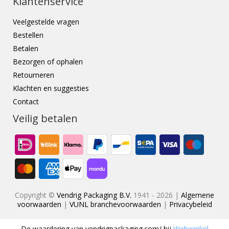
Klantenservice
Veelgestelde vragen
Bestellen
Betalen
Bezorgen of ophalen
Retourneren
Klachten en suggesties
Contact
Veilig betalen
Copyright ©
Vendrig Packaging B.V.
1941 - 2026 |
Algemene
voorwaarden
|
VUNL branchevoorwaarden
|
Privacybeleid
De waardering van
vendrigpackaging.com/
bij
Webwinkel