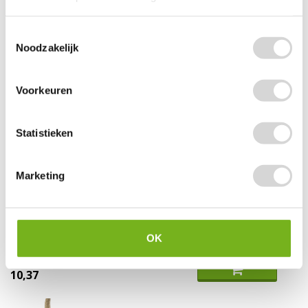
Toestemmingsselectie
Noodzakelijk
Voorkeuren
Statistieken
Marketing
Jute touw 100 meter
OK
vanaf
10,37